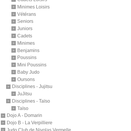
Minimes Loisirs
Vétérans
Seniors
Juniors
Cadets
Minimes
Benjamins
Poussins
Mini Poussins
Baby Judo
Oursons
Disciplines - Jujitsu
JuJitsu
Disciplines - Taïso
Taïso
Dojo A - Domarin
Dojo B - La Verpilliere
Judo Club de Nivolas Vermelle